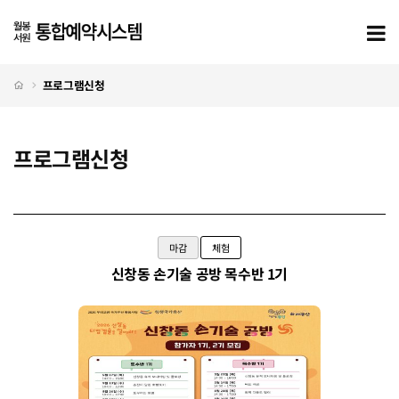
프로그램신청
모
처음으로
프로그램신청
프로그램신청
프로그램신청 탭메뉴
마감
체험
신창동 손기술 공방 목수반 1기