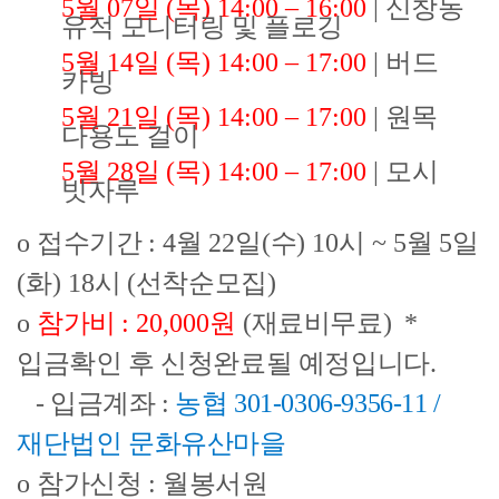
5월
07
일
(
목
)
14:00
–
16:00
|
신창동
유적 모니터링 및 플로깅
5
월
14
일
(
목
)
14:00
–
17:00
|
버드
카빙
5월
21
일
(
목
)
14:00
–
17:00
|
원목
다용도 걸이
5
월
28
일
(
목
)
14:00
–
17:00
|
모시
빗자루
o
접수기간
: 4
월
22
일
(
수
) 10
시
~ 5
월
5
일
(
화
) 18
시
(
선착순모집
)
o
참가비
: 20,000
원
(
재료비무료
)
*
입금확인 후 신청완료될 예정입니다.
- 입금계좌 :
농협 301-0306-9356-11 /
재단법인 문화유산마을
o
참가신청
:
월봉서원