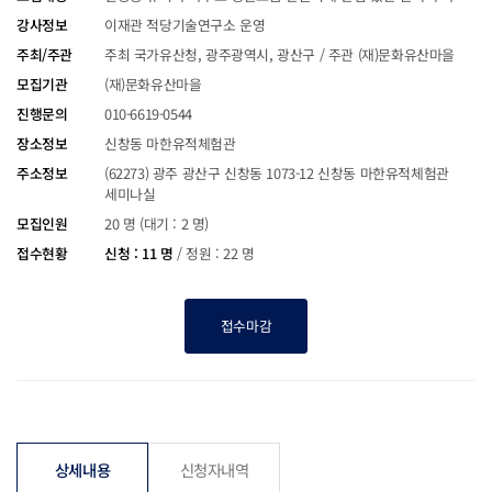
강사정보
이재관 적당기술연구소 운영
주최/주관
주최 국가유산청, 광주광역시, 광산구 / 주관 (재)문화유산마을
모집기관
(재)문화유산마을
진행문의
010-6619-0544
장소정보
신창동 마한유적체험관
주소정보
(62273) 광주 광산구 신창동 1073-12 신창동 마한유적체험관
세미나실
모집인원
20 명 (대기 : 2 명)
접수현황
신청 : 11 명
/
정원 : 22 명
접수마감
상세내용
신청자내역