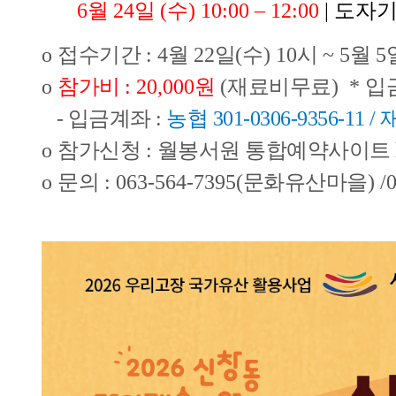
6
월
24
일
(수
)
10:00
–
12:00
| 도
자기
o
접수기간
: 4
월
22
일
(
수
) 10
시
~ 5
월
5
o
참가비
: 20,000
원
(
재료비무료
)
* 입
- 입금계좌 :
농협 301-0306-9356-
o
참가신청
:
월봉서원 통합예약사이트
o
문의
: 063-564-7395(
문화유산마을
) /