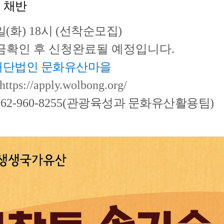
 채반
일
(
화
) 18
시
(
선착순모집
)
금확인 후 신청완료될 예정입니다.
11 / 재단법인 문화유산마을
https://apply.wolbong.org/
062-960-8255(
관광육성과 문화유산활용팀
)