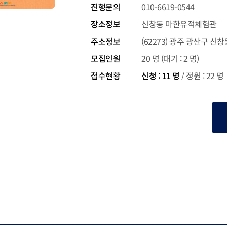
진행문의
010-6619-0544
장소정보
신창동 마한유적체험관
주소정보
(62273) 광주 광산구 신
모집인원
20 명 (대기 : 2 명)
접수현황
신청 : 11 명
/
정원 : 22 명