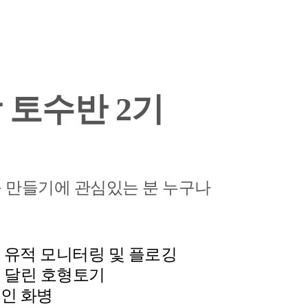
 토수반 2기
품 만들기에 관심있는 분 누구나
 유적 모니터링 및 플로깅
 달린 호형토기
인 화병