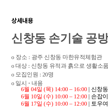
상세내용
신창동 손기술 공방
o
장소
:
광주 신창동 마한유적체험관
o 대상 : 신창동 유적과 흙으로 생활소
o 모집인원 : 20명
o 일시
·
내용
6
월
04
일
(
목
)
14:00
–
16:00
|
신창동
6
월
10
일
(수
)
10:00
–
12:00
|
손잡이
6
월
17
일
(수
)
10:00
–
12:00
|
토우여