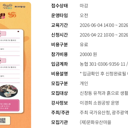
접수상태
마감
운영타임
오전
교육기간
2026-06-04 14:00 ~ 2026
신청시간
2026-04-22 10:00 ~ 2026
비용구분
유료
참가비용
20000 원
입금계좌
농협 301-0306-9356-
비용설명
* 입금확인 후 신청완료될
모집구분
개인
모집대상
신창동 유적과 흙으로 생활
강사정보
이경희 소원공방 운영
주최/주관
주최 국가유산청, 광주광역시
모집기관
(재)문화유산마을