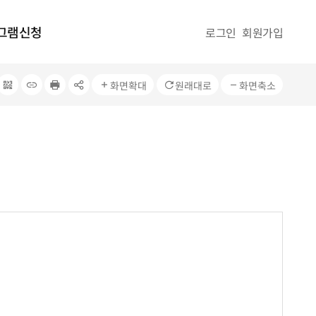
그램신청
로그인
회원가입
QRcode
주소복사
프린터
공유
화면확대
원래대로
화면축소