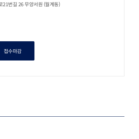
월로21번길 26 무양서원 (월계동)
접수마감