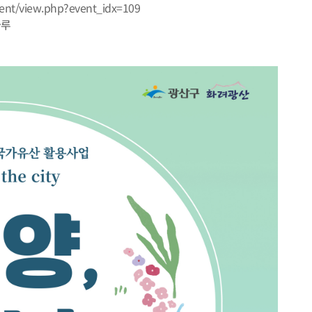
vent/view.php?event_idx=109
나루