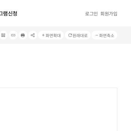
그램신청
로그인
회원가입
QRcode
주소복사
프린터
공유
화면확대
원래대로
화면축소