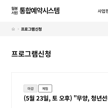
프로그램신청
상단메뉴
사업
처음으로
프로그램신청
프로그램신청
프로그램신청 탭메뉴
마감
체험
(5월 23일, 토 오후) "무양, 청년