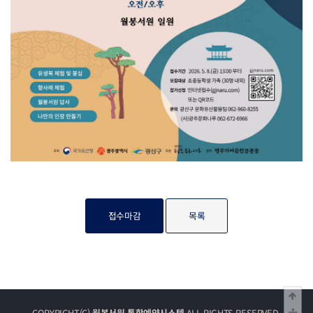
접수마감
목록
상단
중
COPYRIGHT(C)
월봉서원 통합예약시스템
ALL RIGHTS RESERVED.