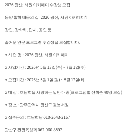
2026
,
광산
서원 아카데미 수강생 모집
'2026
,
'!
동양 철학 배움의 길
광산
서원 아카데미
,
,
,
강연
강학회
답사
공연 등
.
즐거운 인문 프로그램 수강생을 모집합니다
o
: 2026
,
사 업 명
광산
서원 아카데미
o
: 2026
5
13
(
) ~ 7
1
(
)
사업기간
년
월
일
수
월
일
수
o
: 2026
5
1
(
) ~ 5
12
(
)
모집기간
년
월
일
월
월
일
화
o
:
(
40
)
대 상
호남학을 사랑하는 일반 대중
프로그램별 선착순
명 모집
o
:
장 소
광주광역시 광산구 월봉서원
o
:
010-2643-2167
접수문의
호남학당
062-960-8892
광산구 관광육성과