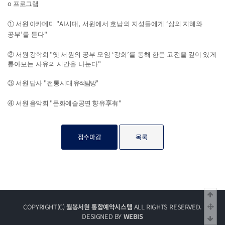
o
프로그램
"
AI
,
‘
①
서원 아카데미
시대
서원에서 호남의 지성들에게
삶의 지혜와
’
"
공부
를 듣다
"
‘
’
②
서원 강학회
옛 서원의 공부 모임
강회
를 통해 한문 고전을 깊이 있게
"
톺아보는 사유의 시간을 나눈다
"
"
③
서원 답사
전통시대
유적 탐방
"
"
④
서원 음악회
문화예술공연
향유
享有
접수마감
목록
상단
중
COPYRIGHT(C)
월봉서원 통합예약시스템
ALL RIGHTS RESERVED.
DESIGNED BY
WEBIS
하단